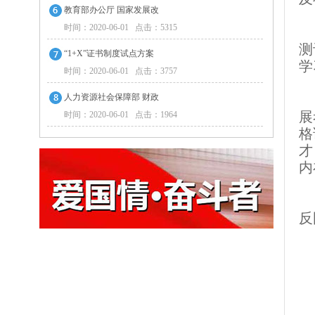
教育部办公厅 国家发展改
时间：2020-06-01 点击：5315
本
测
“1+X”证书制度试点方案
学
时间：2020-06-01 点击：3757
人力资源社会保障部 财政
本
展
时间：2020-06-01 点击：1964
格
才
内
声
反
中
工
公
政